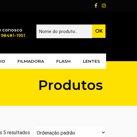
e conosco
) 98481-1951
IO
FILMADORA
FLASH
LENTES
Produtos
 5 resultados