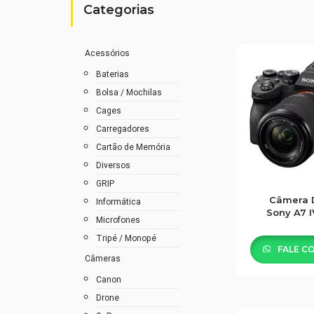
Categorias
Acessórios
Baterias
Bolsa / Mochilas
Cages
Carregadores
Cartão de Memória
Diversos
GRIP
Câmera D
Informática
Sony A7 
Microfones
3.0″ Lente
70MM 
Tripé / Monopé
FALE C
Câmeras
Canon
Drone