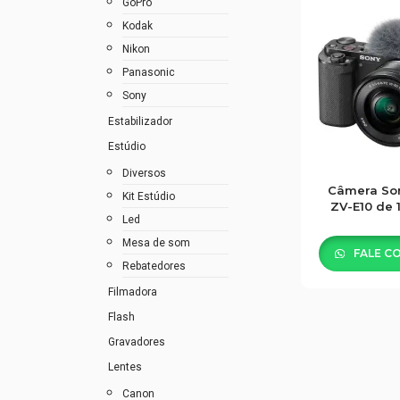
GoPro
Kodak
Nikon
Panasonic
Sony
Estabilizador
Estúdio
Diversos
Câmera So
Kit Estúdio
ZV-E10 de
Led
24.2
Mesa de som
FALE C
Rebatedores
Filmadora
Flash
Gravadores
Lentes
Canon