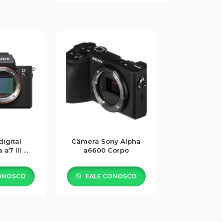
igital
Câmera Sony Alpha
 a7 III –
a6600 Corpo
po
ONOSCO
FALE CONOSCO