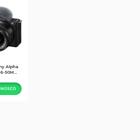
ny Alpha
 16-50MM
MP
ONOSCO