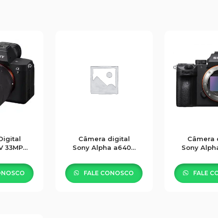
igital
Câmera digital
Câmera d
IV 33MP
Sony Alpha a6400
Sony Alpha
 FE 28-
kit 16-50 mm
Cor
OSS
ONOSCO
FALE CONOSCO
FALE C