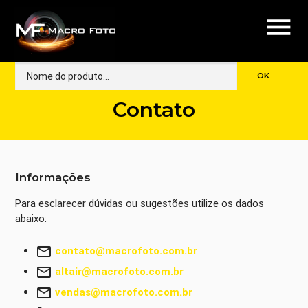
menu
Contato
Informações
Para esclarecer dúvidas ou sugestões utilize os dados
abaixo:
mail_outline
contato@macrofoto.com.br
mail_outline
altair@macrofoto.com.br
mail_outline
vendas@macrofoto.com.br