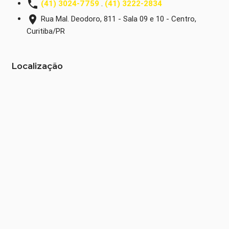
phone
(41) 3024-7759
.
(41) 3222-2834
place
Rua Mal. Deodoro, 811 - Sala 09 e 10 - Centro,
Curitiba/PR
Localização