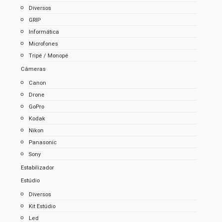
Diversos
GRIP
Informática
Microfones
Tripé / Monopé
Câmeras
Canon
Drone
GoPro
Kodak
Nikon
Panasonic
Sony
Estabilizador
Estúdio
Diversos
Kit Estúdio
Led