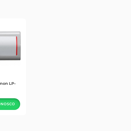
anon LP-
9
ONOSCO