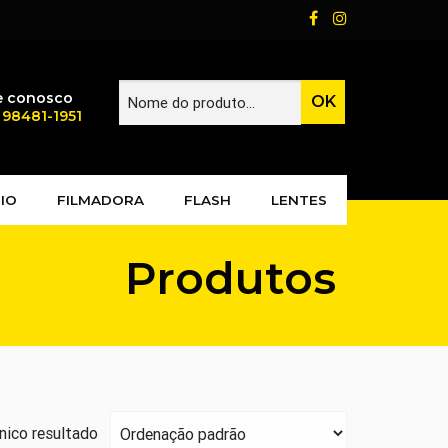
e conosco
) 98481-1951
IO
FILMADORA
FLASH
LENTES
Produtos
nico resultado