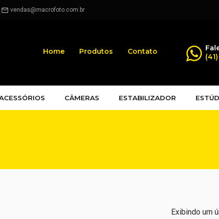
.
vendas@macrofoto.com.br
mail_outline
Fal
Home
Produtos
Contato
(41
ACESSÓRIOS
CÂMERAS
ESTABILIZADOR
ESTÚD
Exibindo um ú