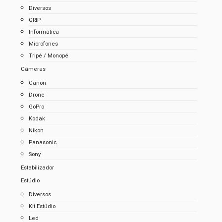
Diversos
GRIP
Informática
Microfones
Tripé / Monopé
Câmeras
Canon
Drone
GoPro
Kodak
Nikon
Panasonic
Sony
Estabilizador
Estúdio
Diversos
Kit Estúdio
Led