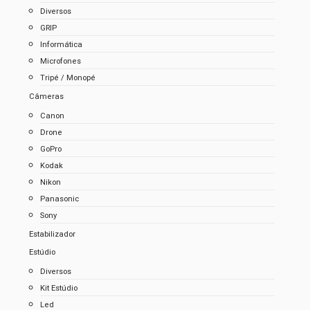
Diversos
GRIP
Informática
Microfones
Tripé / Monopé
Câmeras
Canon
Drone
GoPro
Kodak
Nikon
Panasonic
Sony
Estabilizador
Estúdio
Diversos
Kit Estúdio
Led