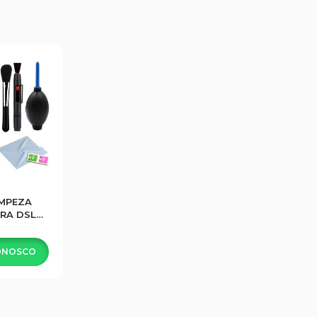
IMPEZA
RA DSLR
ORAS –
1
ONOSCO