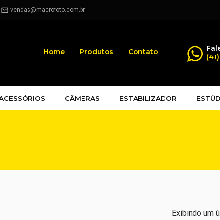
.
vendas@macrofoto.com.br
mail_outline
Fal
Home
Produtos
Contato
(41
ACESSÓRIOS
CÂMERAS
ESTABILIZADOR
ESTÚD
Exibindo um ú