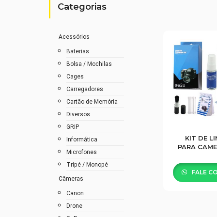
Categorias
Acessórios
Baterias
Bolsa / Mochilas
Cages
Carregadores
Cartão de Memória
Diversos
GRIP
KIT DE L
Informática
PARA CAME
Microfones
E FILMAD
EC0
Tripé / Monopé
FALE C
Câmeras
Canon
Drone