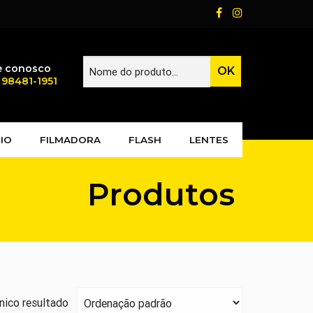
e conosco
) 98481-1951
IO
FILMADORA
FLASH
LENTES
Produtos
nico resultado