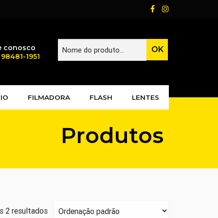
e conosco
) 98481-1951
IO
FILMADORA
FLASH
LENTES
Produtos
 2 resultados