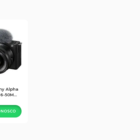
ny Alpha
 16-50MM
MP
ONOSCO