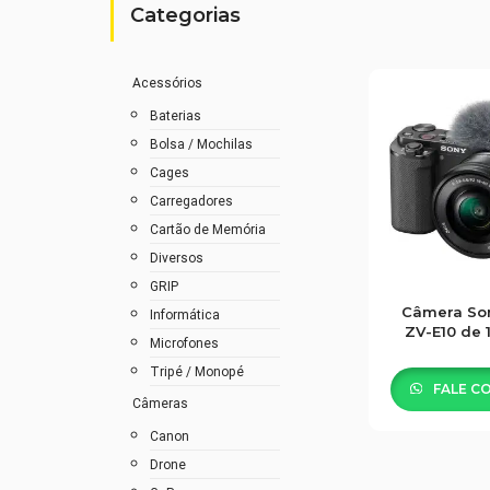
Categorias
Acessórios
Baterias
Bolsa / Mochilas
Cages
Carregadores
Cartão de Memória
Diversos
GRIP
Câmera So
Informática
ZV-E10 de
Microfones
24.2
Tripé / Monopé
FALE C
Câmeras
Canon
Drone