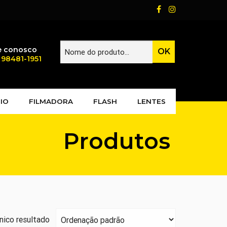
e conosco
) 98481-1951
IO
FILMADORA
FLASH
LENTES
Produtos
nico resultado