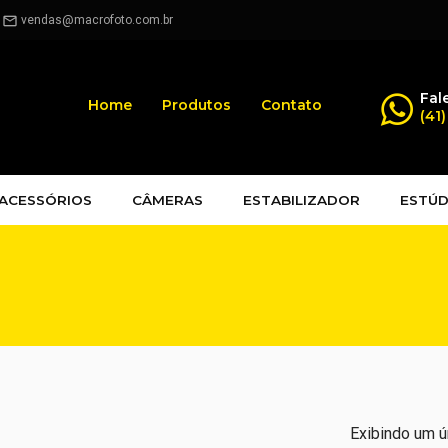
.
vendas@macrofoto.com.br
mail_outline
Fal
Home
Produtos
Contato
(41
ACESSÓRIOS
CÂMERAS
ESTABILIZADOR
ESTÚD
Exibindo um ú