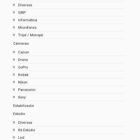
Diversos
GRIP
Informática
Microfones
Tripé / Monopé
Câmeras
Canon
Drone
GoPro
Kodak
Nikon
Panasonic
Sony
Estabilizador
Estúdio
Diversos
Kit Estúdio
Led