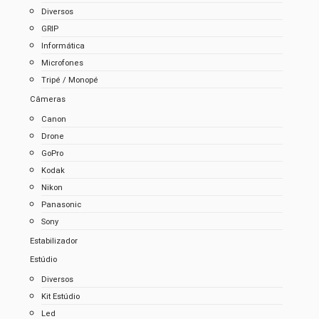
Diversos
GRIP
Informática
Microfones
Tripé / Monopé
Câmeras
Canon
Drone
GoPro
Kodak
Nikon
Panasonic
Sony
Estabilizador
Estúdio
Diversos
Kit Estúdio
Led