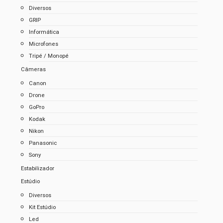
Diversos
GRIP
Informática
Microfones
Tripé / Monopé
Câmeras
Canon
Drone
GoPro
Kodak
Nikon
Panasonic
Sony
Estabilizador
Estúdio
Diversos
Kit Estúdio
Led