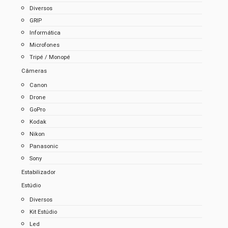
Diversos
GRIP
Informática
Microfones
Tripé / Monopé
Câmeras
Canon
Drone
GoPro
Kodak
Nikon
Panasonic
Sony
Estabilizador
Estúdio
Diversos
Kit Estúdio
Led