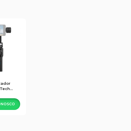
zador
-Tech
h-4
ONOSCO