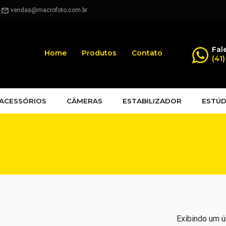
.
vendas@macrofoto.com.br
mail_outline
Fal
Home
Produtos
Contato
(41
ACESSÓRIOS
CÂMERAS
ESTABILIZADOR
ESTÚD
Exibindo um ú