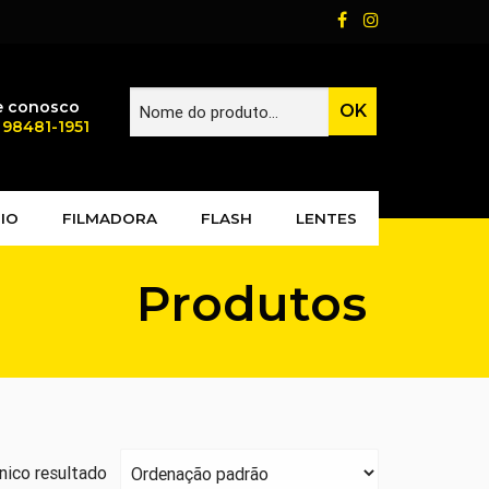
e conosco
) 98481-1951
IO
FILMADORA
FLASH
LENTES
Produtos
nico resultado