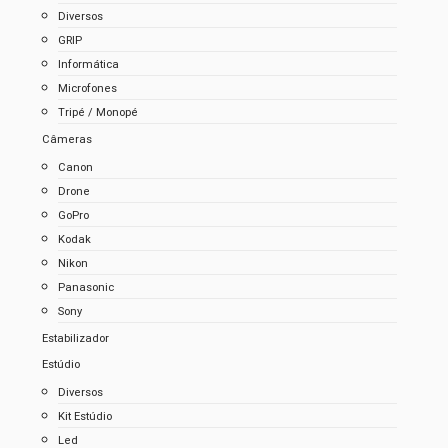
Diversos
GRIP
Informática
Microfones
Tripé / Monopé
Câmeras
Canon
Drone
GoPro
Kodak
Nikon
Panasonic
Sony
Estabilizador
Estúdio
Diversos
Kit Estúdio
Led