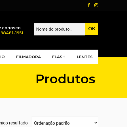
e conosco
) 98481-1951
IO
FILMADORA
FLASH
LENTES
Produtos
nico resultado