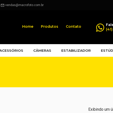
.
vendas@macrofoto.com.br
mail_outline
Fal
Home
Produtos
Contato
(41
ACESSÓRIOS
CÂMERAS
ESTABILIZADOR
ESTÚD
Exibindo um ú