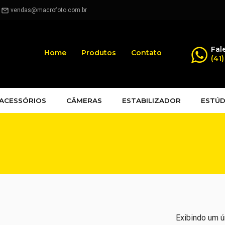
.
vendas@macrofoto.com.br
mail_outline
Fal
Home
Produtos
Contato
(41
ACESSÓRIOS
CÂMERAS
ESTABILIZADOR
ESTÚD
Exibindo um ú