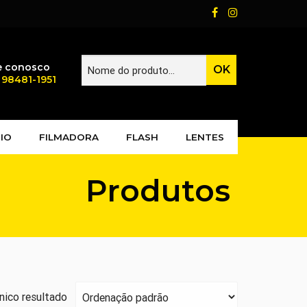
e conosco
) 98481-1951
IO
FILMADORA
FLASH
LENTES
Produtos
nico resultado