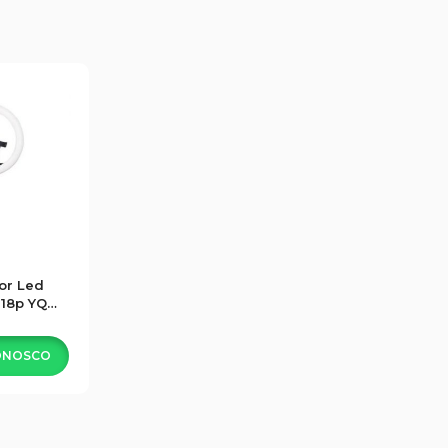
or Led
 18p YQ-
B
ONOSCO