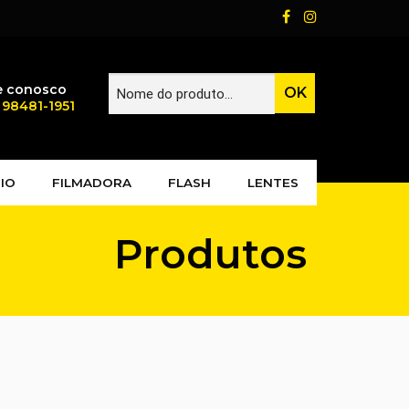
e conosco
) 98481-1951
IO
FILMADORA
FLASH
LENTES
Produtos