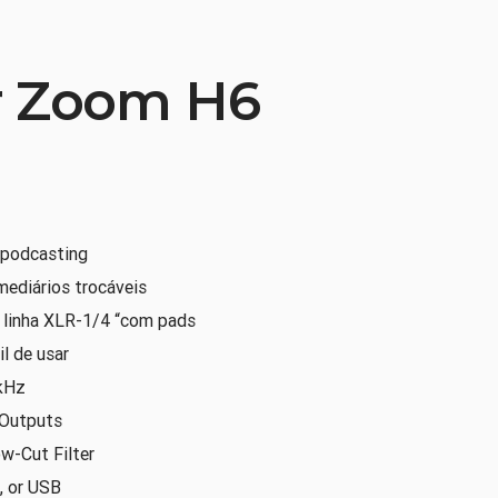
r Zoom H6
e podcasting
mediários trocáveis
/ linha XLR-1/4 “com pads
il de usar
kHz
 Outputs
w-Cut Filter
, or USB