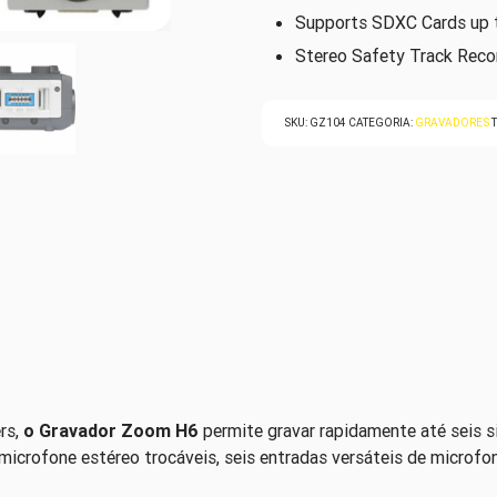
Supports SDXC Cards up
Stereo Safety Track Reco
SKU:
GZ104
CATEGORIA:
GRAVADORES
rs,
o G
ravador
Zoom H6
permite gravar rapidamente até seis s
icrofone estéreo trocáveis, seis entradas versáteis de microfone 