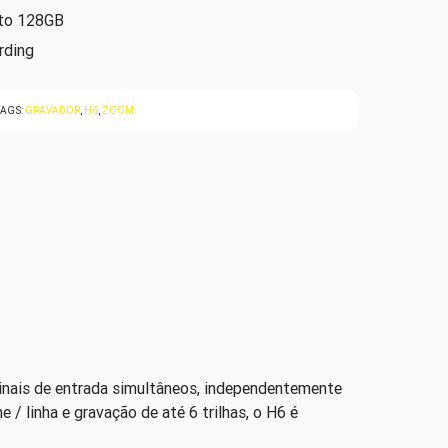
 to 128GB
rding
TAGS:
GRAVADOR
,
H6
,
ZOOM
inais de entrada simultâneos, independentemente
/ linha e gravação de até 6 trilhas, o H6 é