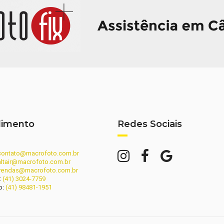
dimento
Redes Sociais
contato@macrofoto.com.br
altair@macrofoto.com.br
vendas@macrofoto.com.br
:
(41) 3024-7759
p:
(41) 98481-1951