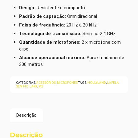
Design:
Resistente e compacto
Padrão de captação:
Omnidirecional
Faixa de frequência:
20 Hz a 20 kHz
Tecnologia de transmissão:
Sem fio 2.4 GHz
Quantidade de microfones:
2 x microfone com
clipe
Alcance operacional máximo:
Aproximadamente
300 metros
CATEGORIAS:
ACESSÓRIOS
,
MICROFONES
TAGS:
HOLLYLAND
,
LAPELA
SEM FIO
,
LARK
,
M2
Descrição
Descrição