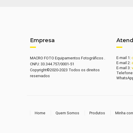
Empresa
Aten
E-mail 1:
MACRO FOTO Equipamentos Fotográficos .
E-mail 2:
CNPJ: 33.344.757/0001-51
E-mail 3:
Copyright©2020-2023 Todos os direitos
Telefone
reservados
WhatsAp
Home
Quem Somos
Produtos
Minha con