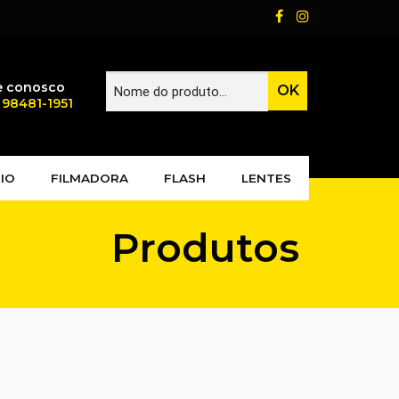
e conosco
) 98481-1951
IO
FILMADORA
FLASH
LENTES
Produtos