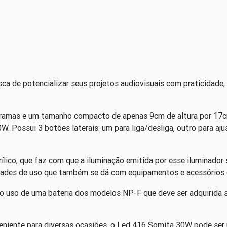
ca de potencializar seus projetos audiovisuais com praticidad
gramas e um tamanho compacto de apenas 9cm de altura por 17
Possui 3 botões laterais: um para liga/desliga, outro para ajust
lico, que faz com que a iluminação emitida por esse iluminador
dades de uso que também se dá com equipamentos e acessórios 
 uso de uma bateria dos modelos NP-F que deve ser adquirida s
iente para diversas ocasiões, o Led 416 Somita 30W pode ser 