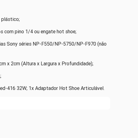
plástico;
s com pino 1/4 ou engate hot shoe;
erias Sony séries NP-F550/NP-5750/NP-F970 (não
m x 2cm (Altura x Largura x Profundidade);
;
 Led-416 32W; 1x Adaptador Hot Shoe Articulável.