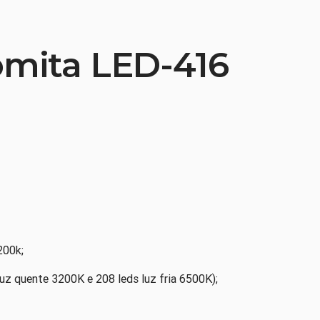
omita LED-416
200k;
luz quente 3200K e 208 leds luz fria 6500K);