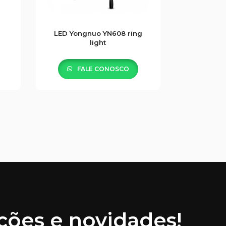
g
LED Yongnuo YN608 ring
light
FALE CONOSCO
ões e novidades!