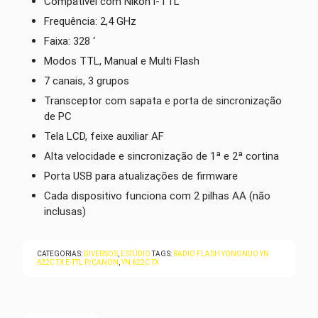
Compatível com Nikon i-TTL
Frequência: 2,4 GHz
Faixa: 328 ‘
Modos TTL, Manual e Multi Flash
7 canais, 3 grupos
Transceptor com sapata e porta de sincronização
de PC
Tela LCD, feixe auxiliar AF
Alta velocidade e sincronização de 1ª e 2ª cortina
Porta USB para atualizações de firmware
Cada dispositivo funciona com 2 pilhas AA (não
inclusas)
CATEGORIAS:
DIVERSOS
,
ESTÚDIO
TAGS:
RADIO FLASH YONGNUO YN
622C TX E-TTL P/CANON
,
YN 622C TX