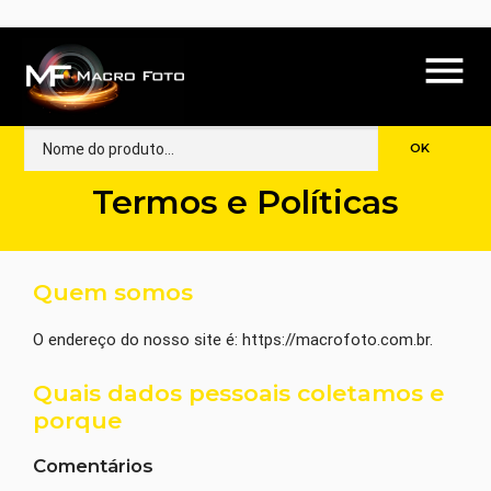
menu
Termos e Políticas
Quem somos
O endereço do nosso site é: https://macrofoto.com.br.
Quais dados pessoais coletamos e
porque
Comentários