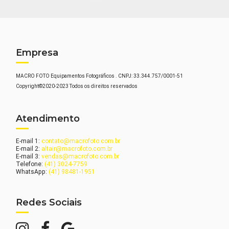
Empresa
MACRO FOTO Equipamentos Fotográficos . CNPJ: 33.344.757/0001-51
Copyright©2020-2023 Todos os direitos reservados
Atendimento
E-mail 1:
contato@macrofoto.com.br
E-mail 2:
altair@macrofoto.com.br
E-mail 3:
vendas@macrofoto.com.br
Telefone:
(41) 3024-7759
WhatsApp:
(41) 98481-1951
Redes Sociais