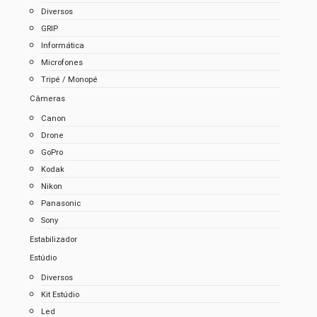
Diversos
GRIP
Informática
Microfones
Tripé / Monopé
Câmeras
Canon
Drone
GoPro
Kodak
Nikon
Panasonic
Sony
Estabilizador
Estúdio
Diversos
Kit Estúdio
Led