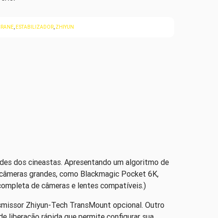
CRANE
,
ESTABILIZADOR
,
ZHIYUN
ades dos cineastas. Apresentando um algoritmo de
r câmeras grandes, como Blackmagic Pocket 6K,
completa de câmeras e lentes compatíveis.)
smissor Zhiyun-Tech TransMount opcional. Outro
e liberação rápida que permite configurar sua