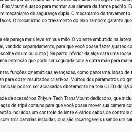
a FlexMount é usado para montar sua câmera da forma padrão. E
um mecanismo de segurança dupla. O mecanismo de travamento d
fases. O mecanismo de travamento do eixo também garante qu
ue ele pareça mais leve em sua mão. O volante embutido na lateral
nal, vendido separadamente, para que você possa fazer ajustes c
escolha de um ou outro.) Na parte inferior da alça está uma rosca
uma extensão que pode ser segurada com a outra mão para maior
ntar, funções cinemáticas avançadas, como panorama, lapso de
n para obter resultados criativos. Muitos dos parâmetros do gi
ncipais podem ser acessados ​​diretamente na tela OLED de 0,96 
e de acessórios Zhiyun-Tech TransMount dedicados, que incluem
eças de tripé comuns para que você possa mover sua câmera com e
tão incluídos um controle de lente e vários cabos de controle d
m três baterias incluídas, que são recarregáveis ​​usando um car