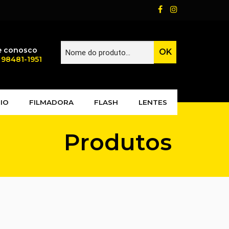
e conosco
) 98481-1951
IO
FILMADORA
FLASH
LENTES
Produtos