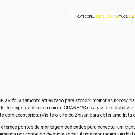
CATEGORIA:
ESTABILIZADOR
TAGS:
2S
,
E 2S
foi altamente atualizado para atender melhor às necessid
de de resposta de cada eixo, o CRANE 2S é capaz de estabiliza
 com acessórios. (Visite o site da Zhiyun para obter uma lista 
S oferece pontos de montagem dedicados para conectar um tran
demanda por conteúdo de mídia social, é uma montagem vertical d