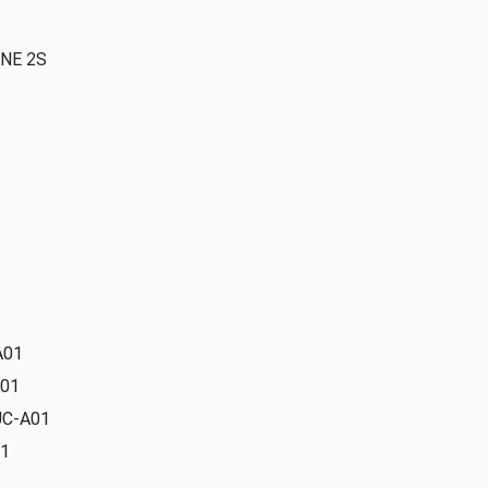
ANE 2S
A01
A01
UC-A01
01