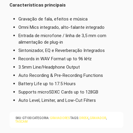
Características principais
Gravação de fala, efeitos e música
Omni Mics integrado, alto-falante integrado
Entrada de microfone / linha de 3,5 mm com
alimentação de plug-in
Sintonizador, EQ e Reverberação Integrados
Records in WAV Format up to 96 kHz
3.5mm Line/Headphone Output
Auto Recording & Pre-Recording Functions
Battery Life up to 17.5 Hours
Supports microSDXC Cards up to 128GB
Auto Level, Limiter, and Low-Cut Filters
SKU:
GT100
CATEGORIA:
GRAVADORES
TAGS:
DR05X
,
GRAVADOR
,
TASCAM