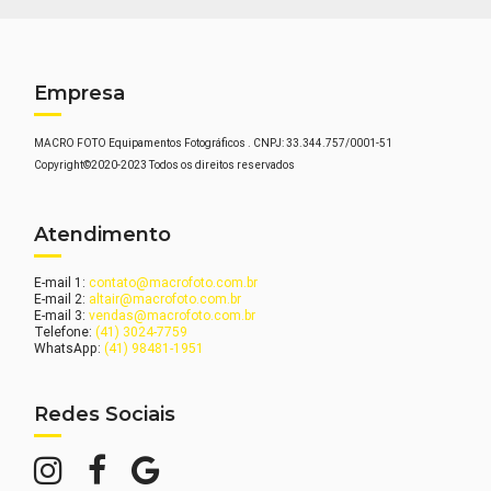
Empresa
MACRO FOTO Equipamentos Fotográficos . CNPJ: 33.344.757/0001-51
Copyright©2020-2023 Todos os direitos reservados
Atendimento
E-mail 1:
contato@macrofoto.com.br
E-mail 2:
altair@macrofoto.com.br
E-mail 3:
vendas@macrofoto.com.br
Telefone:
(41) 3024-7759
WhatsApp:
(41) 98481-1951
Redes Sociais